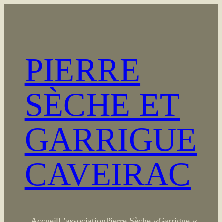
Aller
au
contenu
PIERRE
SÈCHE ET
GARRIGUE
CAVEIRAC
Accueil
L’association
Pierre Sèche
Garrigue