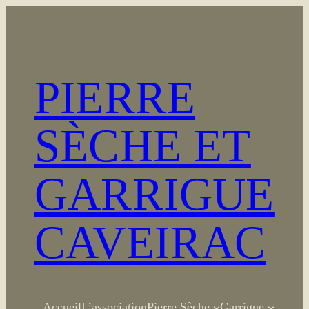
Aller
au
contenu
PIERRE
SÈCHE ET
GARRIGUE
CAVEIRAC
Accueil
L’association
Pierre Sèche
Garrigue