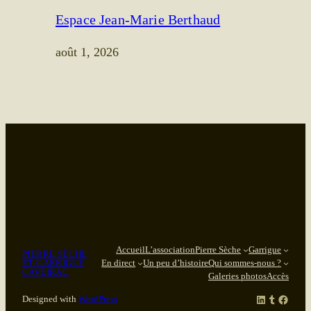
Espace Jean-Marie Berthaud
août 1, 2026
Accueil
L’association
Pierre Sèche
Garrigue
PIERRE SÈCHE
ET GARRIGUE
En direct
Un peu d’histoire
Qui sommes-nous ?
CAVEIRAC
Galeries photos
Accès
LinkedIn
Tumblr
Facebook
Designed with
WordPress