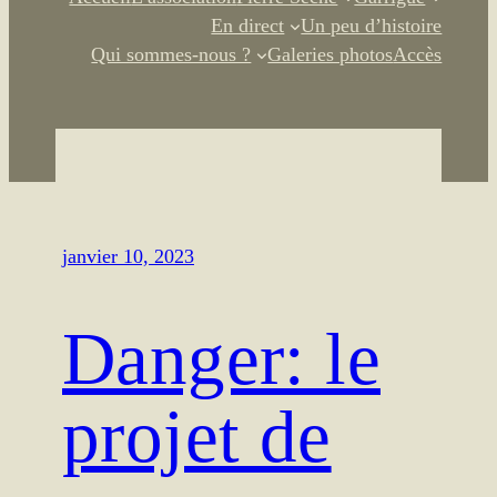
En direct
Un peu d’histoire
Qui sommes-nous ?
Galeries photos
Accès
janvier 10, 2023
Danger: le
projet de