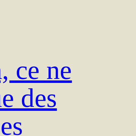
, ce ne
ue des
des