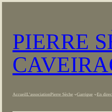
Aller
au
contenu
PIERRE 
CAVEIRA
Accueil
L’association
Pierre Sèche
Garrigue
En direc