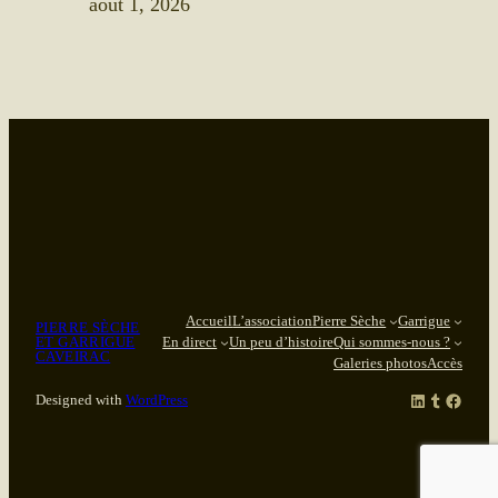
août 1, 2026
Accueil
L’association
Pierre Sèche
Garrigue
PIERRE SÈCHE
ET GARRIGUE
En direct
Un peu d’histoire
Qui sommes-nous ?
CAVEIRAC
Galeries photos
Accès
LinkedIn
Tumblr
Facebook
Designed with
WordPress