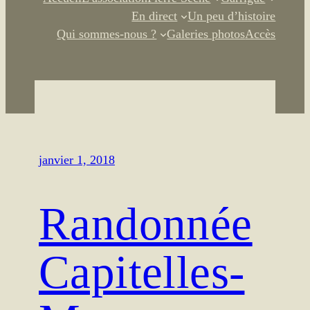
En direct
Un peu d’histoire
Qui sommes-nous ?
Galeries photos
Accès
janvier 1, 2018
Randonnée
Capitelles-