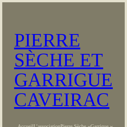
Aller
au
contenu
PIERRE
SÈCHE ET
GARRIGUE
CAVEIRAC
Accueil
L’association
Pierre Sèche
Garrigue