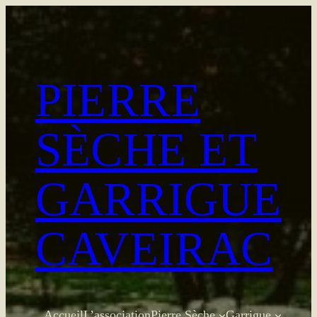
Aller
au
contenu
PIERRE
SÈCHE ET
GARRIGUE
CAVEIRAC
Accueil
L’association
Pierre Sèche
Garrigue