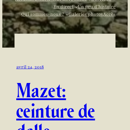
En direct
Un peu d’histoire
Qui sommes-nous ?
Galeries photos
Accès
avril 24, 2018
Mazet:
ceinture de