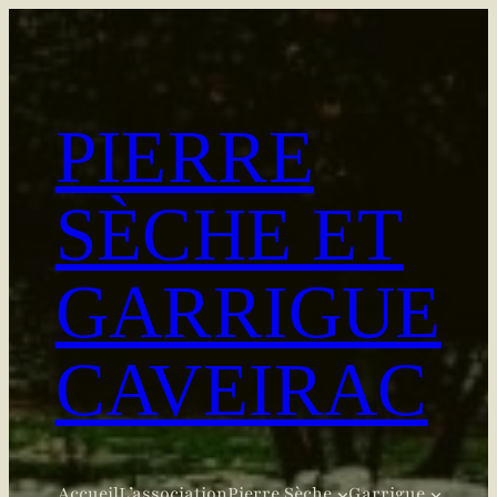
Aller
au
contenu
PIERRE
SÈCHE ET
GARRIGUE
CAVEIRAC
Accueil
L’association
Pierre Sèche
Garrigue