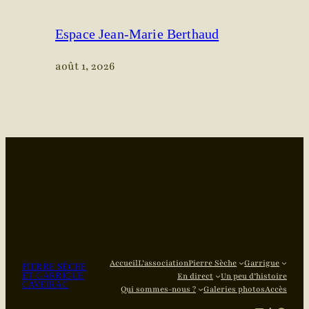
Espace Jean-Marie Berthaud
août 1, 2026
Accueil
L’association
Pierre Sèche
Garrigue
PIERRE SÈCHE
ET GARRIGUE
En direct
Un peu d’histoire
CAVEIRAC
Qui sommes-nous ?
Galeries photos
Accès