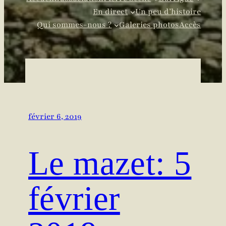
En direct
Un peu d’histoire
Qui sommes-nous ?
Galeries photos
Accès
février 6, 2019
Le mazet: 5
février