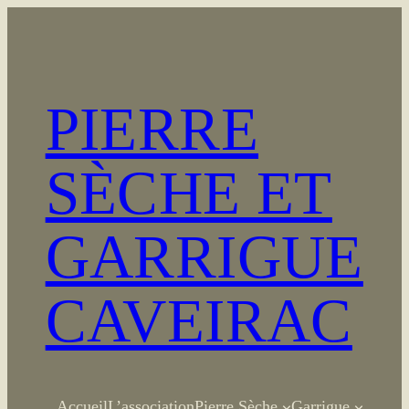
Aller
au
contenu
PIERRE
SÈCHE ET
GARRIGUE
CAVEIRAC
Accueil
L’association
Pierre Sèche
Garrigue