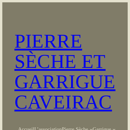
Aller
au
contenu
PIERRE
SÈCHE ET
GARRIGUE
CAVEIRAC
Accueil
L’association
Pierre Sèche
Garrigue