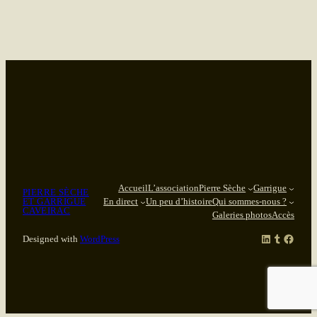
Accueil
L’association
Pierre Sèche
Garrigue
PIERRE SÈCHE
ET GARRIGUE
En direct
Un peu d’histoire
Qui sommes-nous ?
CAVEIRAC
Galeries photos
Accès
LinkedIn
Tumblr
Facebook
Designed with
WordPress