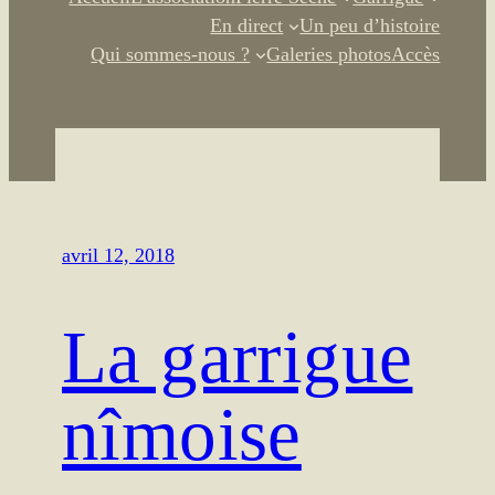
En direct
Un peu d’histoire
Qui sommes-nous ?
Galeries photos
Accès
avril 12, 2018
La garrigue
nîmoise