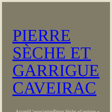
Aller
au
contenu
PIERRE
SÈCHE ET
GARRIGUE
CAVEIRAC
Accueil
L’association
Pierre Sèche
Garrigue