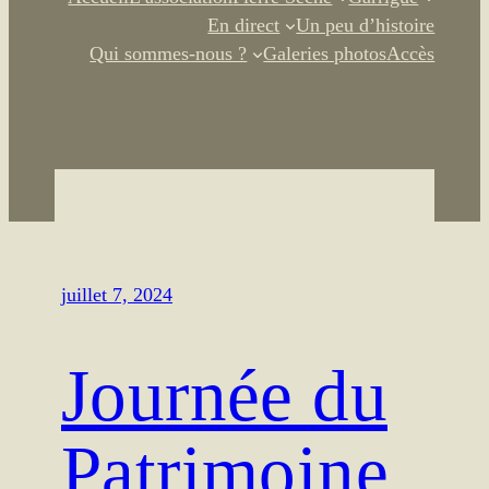
En direct
Un peu d’histoire
Qui sommes-nous ?
Galeries photos
Accès
juillet 7, 2024
Journée du
Patrimoine