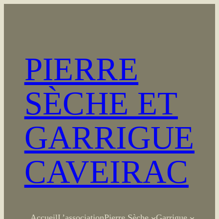
Aller
au
contenu
PIERRE
SÈCHE ET
GARRIGUE
CAVEIRAC
Accueil
L’association
Pierre Sèche
Garrigue