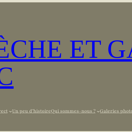
SÈCHE ET 
C
rect
Un peu d’histoire
Qui sommes-nous ?
Galeries phot