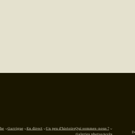
che
Garrigue
En direct
Un peu d’histoire
Qui sommes-nous ?
D
Galeries photos
Accès