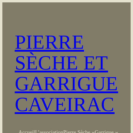
Aller
au
contenu
PIERRE
SÈCHE ET
GARRIGUE
CAVEIRAC
Accueil
L’association
Pierre Sèche
Garrigue