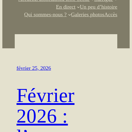
En direct
Un peu d’histoire
Qui sommes-nous ?
Galeries photos
Accès
février 25, 2026
Février
2026 :