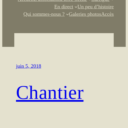
En direct
Un peu d’histoire
Qui sommes-nous ?
Galeries photos
Accès
juin 5, 2018
Chantier