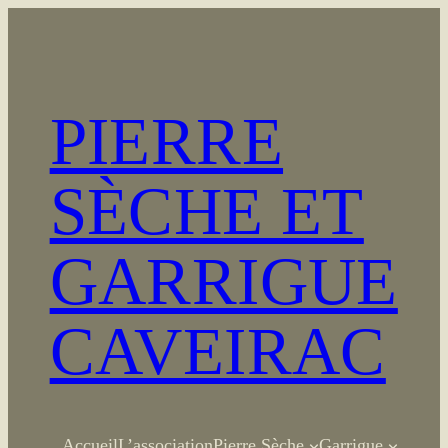
Aller
au
contenu
PIERRE
SÈCHE ET
GARRIGUE
CAVEIRAC
Accueil
L’association
Pierre Sèche
Garrigue