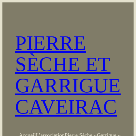
Aller
au
contenu
PIERRE
SÈCHE ET
GARRIGUE
CAVEIRAC
Accueil
L’association
Pierre Sèche
Garrigue