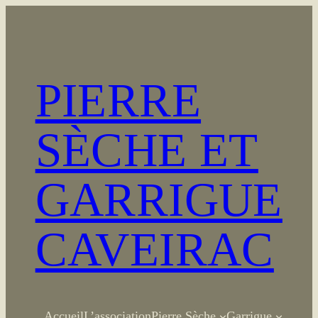
Aller
au
contenu
PIERRE
SÈCHE ET
GARRIGUE
CAVEIRAC
Accueil
L’association
Pierre Sèche
Garrigue