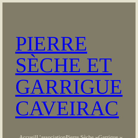
Aller
au
contenu
PIERRE
SÈCHE ET
GARRIGUE
CAVEIRAC
Accueil
L’association
Pierre Sèche
Garrigue