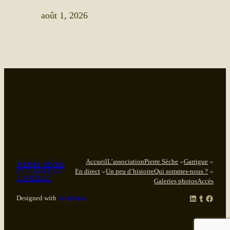
août 1, 2026
Accueil
L’association
Pierre Sèche
Garrigue
PIERRE SÈCHE
ET GARRIGUE
En direct
Un peu d’histoire
Qui sommes-nous ?
CAVEIRAC
Galeries photos
Accès
LinkedIn
Tumblr
Facebook
Designed with
WordPress