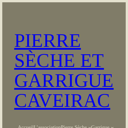
Aller
au
contenu
PIERRE
SÈCHE ET
GARRIGUE
CAVEIRAC
Accueil
L’association
Pierre Sèche
Garrigue