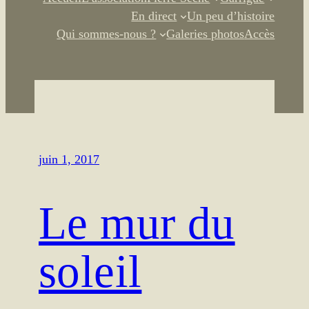
En direct
Un peu d’histoire
Qui sommes-nous ?
Galeries photos
Accès
juin 1, 2017
Le mur du
soleil