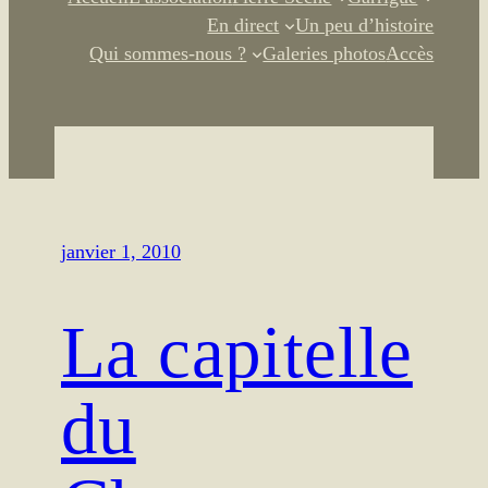
En direct
Un peu d’histoire
Qui sommes-nous ?
Galeries photos
Accès
janvier 1, 2010
La capitelle
du