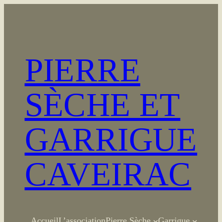
Aller
au
contenu
PIERRE
SÈCHE ET
GARRIGUE
CAVEIRAC
Accueil
L’association
Pierre Sèche
Garrigue