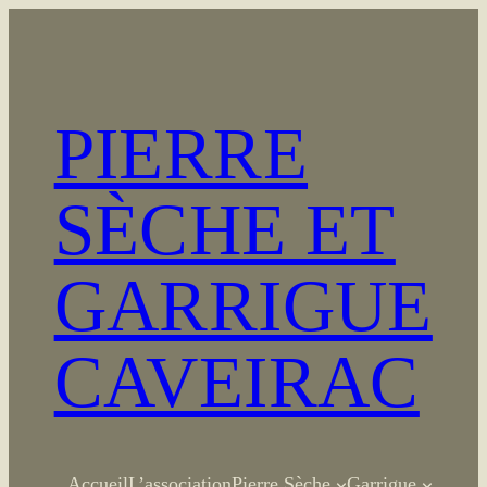
Aller
au
contenu
PIERRE
SÈCHE ET
GARRIGUE
CAVEIRAC
Accueil
L’association
Pierre Sèche
Garrigue