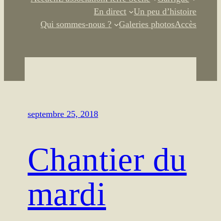
En direct
Un peu d’histoire
Qui sommes-nous ?
Galeries photos
Accès
septembre 25, 2018
Chantier du
mardi