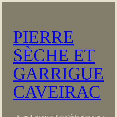
Aller
au
contenu
PIERRE
SÈCHE ET
GARRIGUE
CAVEIRAC
Accueil
L’association
Pierre Sèche
Garrigue