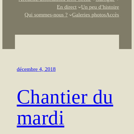
En direct
Un peu d’histoire
Qui sommes-nous ?
Galeries photos
Accès
décembre 4, 2018
Chantier du
mardi