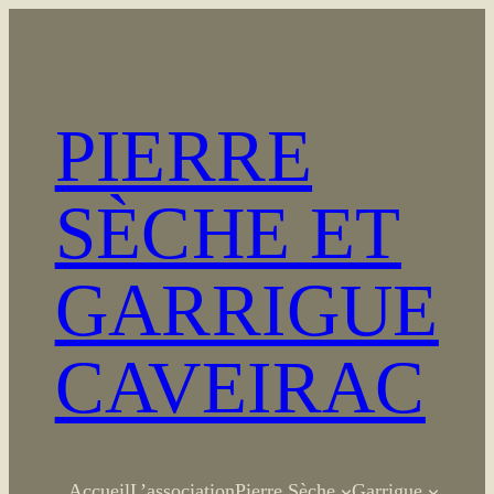
Aller
au
contenu
PIERRE
SÈCHE ET
GARRIGUE
CAVEIRAC
Accueil
L’association
Pierre Sèche
Garrigue