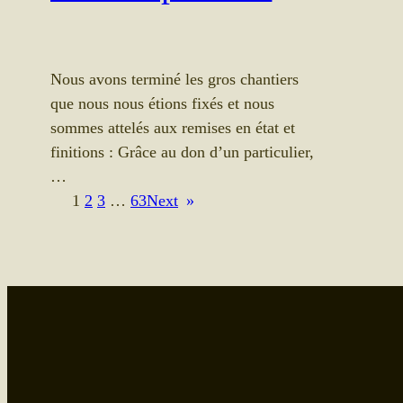
Nous avons terminé les gros chantiers
que nous nous étions fixés et nous
sommes attelés aux remises en état et
finitions : Grâce au don d’un particulier,
…
1
2
3
…
63
Next
»