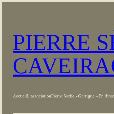
Aller
au
contenu
PIERRE 
CAVEIRA
Accueil
L’association
Pierre Sèche
Garrigue
En direc