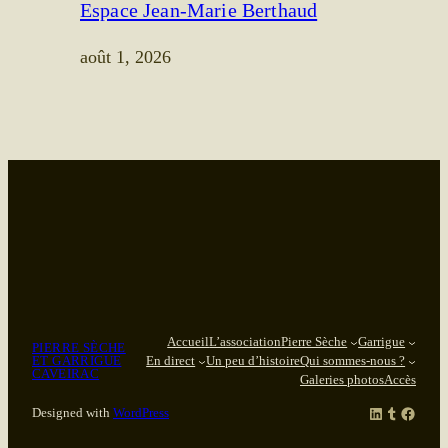
Espace Jean-Marie Berthaud
août 1, 2026
Accueil
L’association
Pierre Sèche
Garrigue
PIERRE SÈCHE
ET GARRIGUE
En direct
Un peu d’histoire
Qui sommes-nous ?
CAVEIRAC
Galeries photos
Accès
LinkedIn
Tumblr
Facebook
Designed with
WordPress