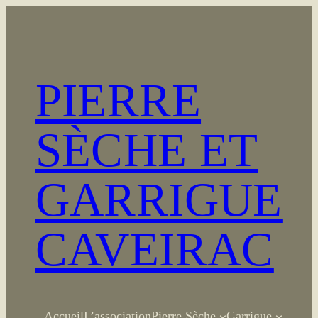
Aller
au
contenu
PIERRE
SÈCHE ET
GARRIGUE
CAVEIRAC
Accueil
L’association
Pierre Sèche
Garrigue