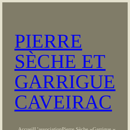
Aller
au
contenu
PIERRE
SÈCHE ET
GARRIGUE
CAVEIRAC
Accueil
L’association
Pierre Sèche
Garrigue