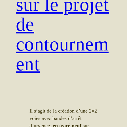
sur le projet
de
contournem
ent
Il s’agit de la création d’une 2×2
voies avec bandes d’arrêt
d’urgence,
en tracé neuf
sur