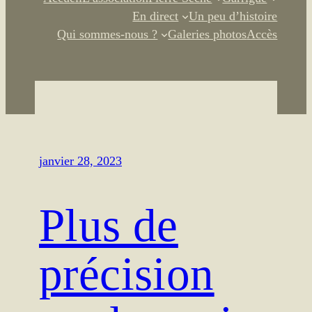
En direct
Un peu d’histoire
Qui sommes-nous ?
Galeries photos
Accès
janvier 28, 2023
Plus de
précision