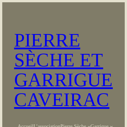
Aller
au
contenu
PIERRE
SÈCHE ET
GARRIGUE
CAVEIRAC
Accueil
L’association
Pierre Sèche
Garrigue